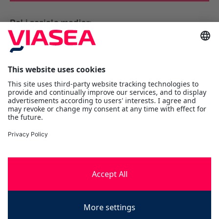
Del i sosiale medier:
Viasea Shipping AS
Værftsgata 1 C
1511 Moss
Østfold
Tlf:
+47 69 25 70 00
contact@viasea.com