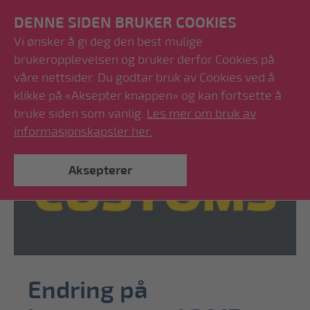
DENNE SIDEN BRUKER COOKIES
Vi ønsker å gi deg den best mulige
brukeropplevelsen og bruker derfor Cookies på
våre nettsider. Du godtar bruk av Cookies ved å
klikke på «Aksepter knappen» og kan fortsette å
bruke siden som vanlig.
Les mer om bruk av
informasjonskapsler her.
Aksepterer
Endring på