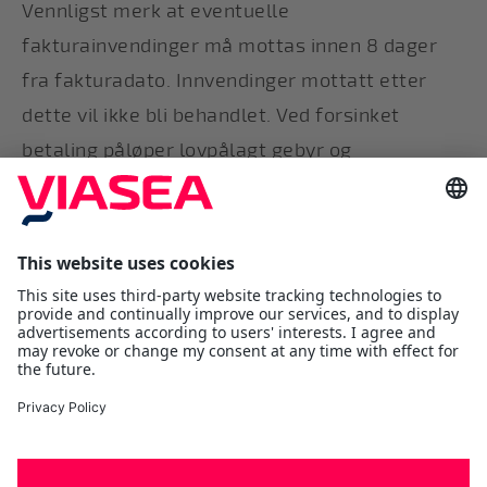
Vennligst merk at eventuelle
fakturainvendinger må mottas innen 8 dager
fra fakturadato. Innvendinger mottatt etter
dette vil ikke bli behandlet. Ved forsinket
betaling påløper lovpålagt gebyr og
forsinkelsesrente fra forfallsdato.
Viasea Shipping AS
Værftsgata 1 C
1511 Moss
Østfold
Tlf:
+47 69 25 70 00