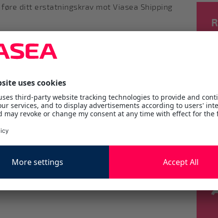
l føre ditt erstatningskrav mot Viasea Shipping
R
 du vurderer en transportforsikring:
t tap som tilsvarer verdien på en hel forsendelse?
store katastrofer, eller ønskes en paraplydekning
k og administrativt, til å håndtere inntrufne