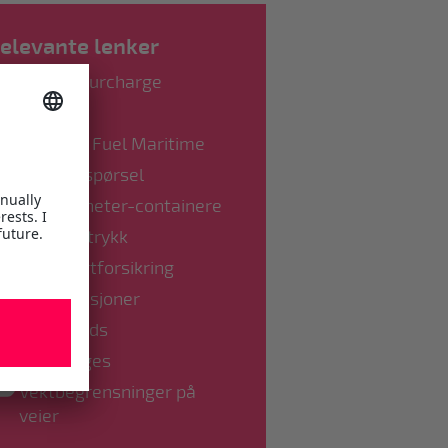
elevante lenker
Bunker surcharge
BAF
ETS / EU Fuel Maritime
Prisforespørsel
Lasteenheter-containere
Ord & uttrykk
Transportforsikring
Reklamasjoner
Farlig gods
Surcharges
Vektbegrensninger på
veier