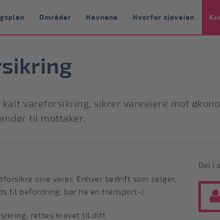
ngsplan
Områder
Havnene
Hvorfor sjøveien
Ku
sikring
 kalt vareforsikring, sikrer vareeiere mot økon
ndør til mottaker.
Del i 
tforsikre sine varer. Enhver bedrift som selger,
s til befordring, bør ha en transport-/
ikring, rettes kravet til ditt