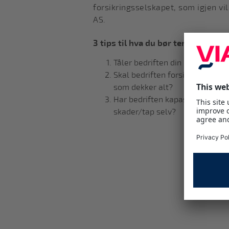
forsikringsselskapet, som igjen vi
AS.
3 tips til hva du bør tenke på når
Tåler bedriften din økonomisk e
Skal bedriften forsikre kun de 
som dekker alt?
Har bedriften kapasitet, praktis
skader/tap selv?