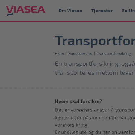
Om Viasea
Tjenester
Seili
Transportfor
Hjem
|
Kundeservice
|
Transportforsikring
En transportforsikring, også
transporteres mellom levera
Hvem skal forsikre?
Det er vareeiers ansvar å
transpor
kjøper eller på annen måte har god
vareforsikring!
Er uhellet ute og du har en varefors