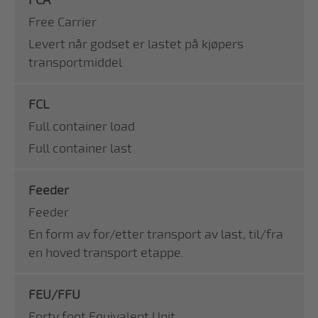
FCA
Free Carrier
Levert når godset er lastet på kjøpers
transportmiddel
FCL
Full container load
Full container last
Feeder
Feeder
En form av for/etter transport av last, til/fra
en hoved transport etappe.
FEU/FFU
Forty foot Equivalent Unit