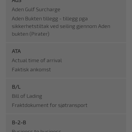
AGS
Aden Gulf Surcharge
Aden Bukten tillegg - tillegg pga
sikkerhetstiltak ved seiling gjennom Aden
bukten (Pirater)
ATA
Actual time of arrival
Faktisk ankomst
B/L
Bill of Lading
Fraktdokument for sjøtransport
B-2-B
Business to business