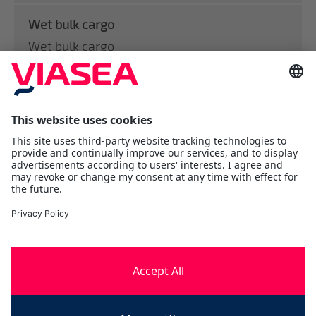
Wet bulk cargo
Wet bulk cargo
Våt last som skipes uten emballasje, f.eks
olje, bensin
Viasea Shipping AS
Værftsgata 1 C
1511 Moss
Østfold
Tlf:
+47 69 25 70 00
contact@viasea.com