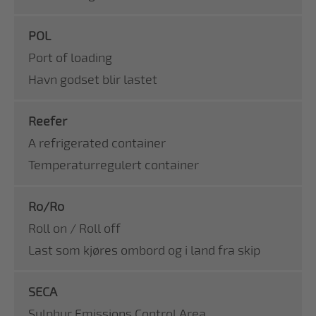
POL
Port of loading
Havn godset blir lastet
Reefer
A refrigerated container
Temperaturregulert container
Ro/Ro
Roll on / Roll off
Last som kjøres ombord og i land fra skip
SECA
Sulphur Emissions Control Area