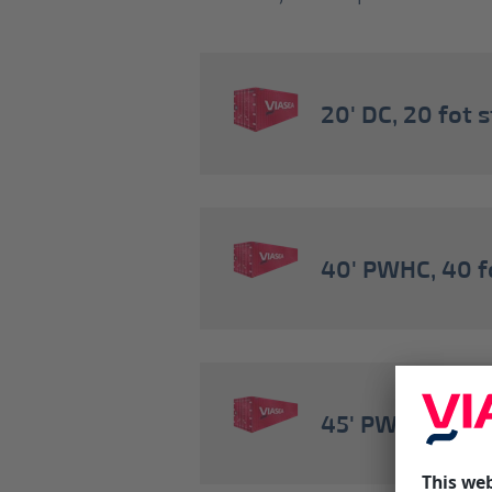
20' DC, 20 fot 
40' PWHC, 40 f
45' PWHC, 45 fo