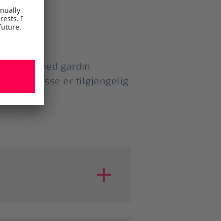
ontainere med gardin
 vekt. Disse er tilgjengelig