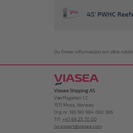
45' PWHC Reefer
Du finner informasjon om våre rutet
Viasea Shipping AS
Værftsgaten 1 C
1511 Moss, Norway
Org.nr: NO NO 984 060 386
Tlf:
+47 69 25 70 00
no.export@viasea.com