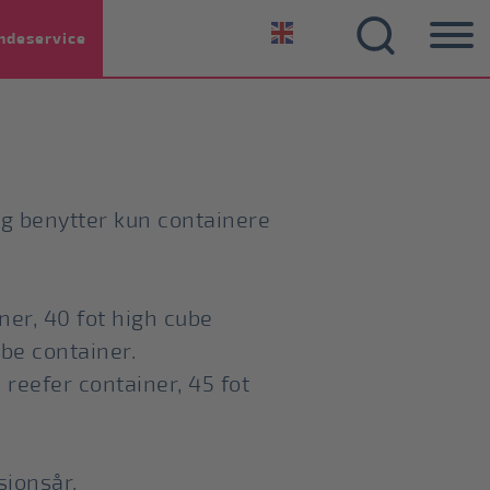
ndeservice
 og benytter kun containere
ner, 40 fot high cube
ube container.
 reefer container, 45 fot
sjonsår.