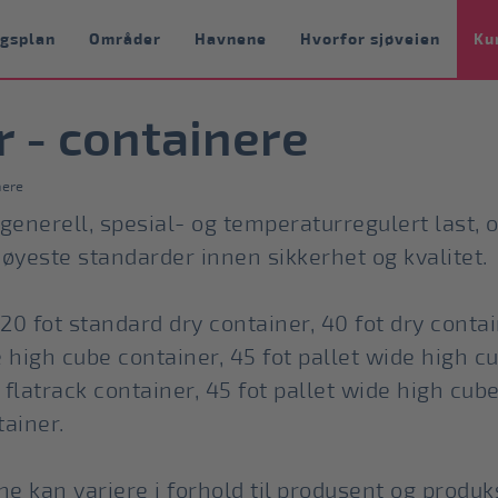
ngsplan
Områder
Havnene
Hvorfor sjøveien
Ku
 - containere
nere
 generell, spesial- og temperaturregulert last,
øyeste standarder innen sikkerhet og kvalitet.
20 fot standard dry container, 40 fot dry contai
e high cube container, 45 fot pallet wide high c
 flatrack container, 45 fot pallet wide high cube
tainer.
 kan variere i forhold til produsent og produk