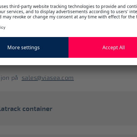
e
lutstyr, i utgangspunktet reefer, flatrack og c
sidelasting, og for gods utenom standard mål og
sjon på
sales@viasea.com
flatrack container