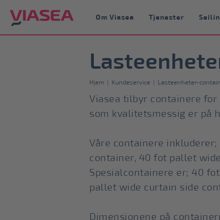
Om Viasea
Tjenester
Seili
Lasteenheter
Hjem
|
Kundeservice
|
Lasteenheter-contai
Viasea tilbyr containere for
som kvalitetsmessig er på h
Våre containere inkluderer; 
container, 40 fot pallet wid
Spesialcontainere er; 40 fot
pallet wide curtain side con
Dimensjonene på containerne