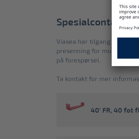
Spesialcontainer
Viasea har tilgang på spesia
presenning for mulighet for 
på forespørsel.
Ta kontakt for mer informa
40' FR, 40 fot 