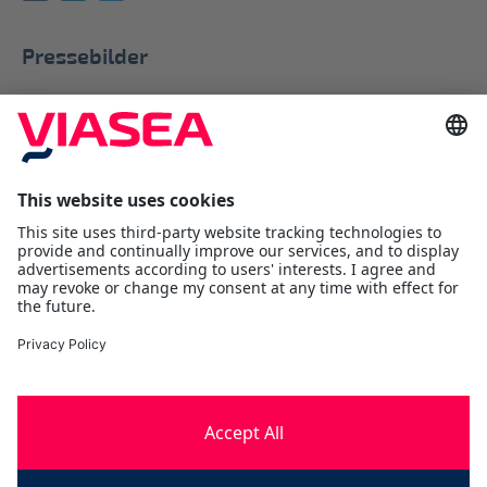
Pressebilder
Du finner bilder for bruk i presse
her.
Viasea Shipping AS
Værftsgata 1 C
1511 Moss
Østfold
Tlf:
+47 69 25 70 00
contact@viasea.com