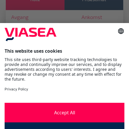
Avgang
Ankomst
Viasea Shipping AS
Værftsgata 1 C
1511 Moss
Østfold
Tlf:
+47 69 25 70 00
contact@viasea.com