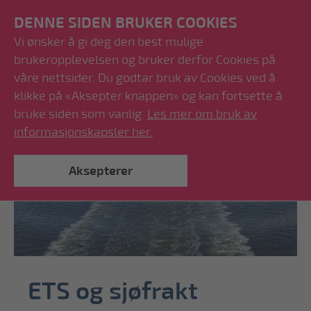
DENNE SIDEN BRUKER COOKIES
Vi ønsker å gi deg den best mulige
brukeropplevelsen og bruker derfor Cookies på
våre nettsider. Du godtar bruk av Cookies ved å
klikke på «Aksepter knappen» og kan fortsette å
bruke siden som vanlig.
Les mer om bruk av
informasjonskapsler her.
Aksepterer
ETS og sjøfrakt