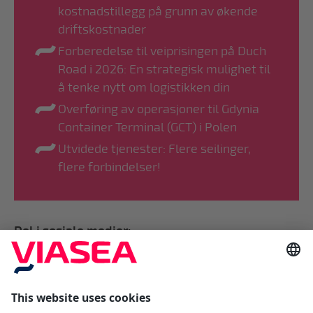
kostnadstillegg på grunn av økende
driftskostnader
Forberedelse til veiprisingen på Duch
Road i 2026: En strategisk mulighet til
å tenke nytt om logistikken din
Overføring av operasjoner til Gdynia
Container Terminal (GCT) i Polen
Utvidede tjenester: Flere seilinger,
flere forbindelser!
Del i sosiale medier: