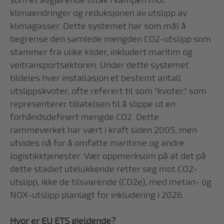
som et avgjørende tiltak i kampen mot
klimaendringer og reduksjonen av utslipp av
klimagasser. Dette systemet har som mål å
begrense den samlede mengden CO2-utslipp som
stammer fra ulike kilder, inkludert maritim og
veitransportsektoren. Under dette systemet
tildeles hver installasjon et bestemt antall
utslippskvoter, ofte referert til som "kvoter," som
representerer tillatelsen til å slippe ut en
forhåndsdefinert mengde CO2. Dette
rammeverket har vært i kraft siden 2005, men
utvides nå for å omfatte maritime og andre
logistikktjenester. Vær oppmerksom på at det på
dette stadiet utelukkende retter seg mot CO2-
utslipp, ikke de tilsvarende (CO2e), med metan- og
NOX-utslipp planlagt for inkludering i 2026.
Hvor er EU ETS gjeldende?