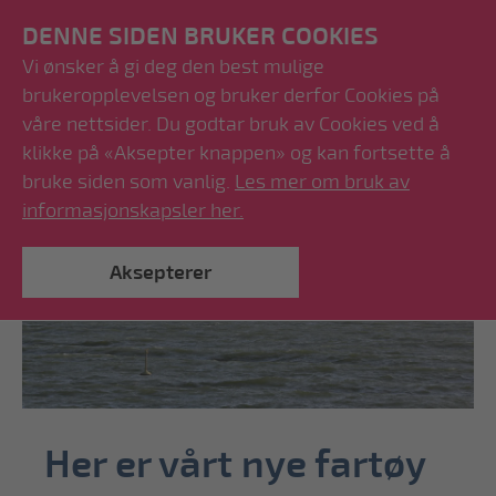
DENNE SIDEN BRUKER COOKIES
Vi ønsker å gi deg den best mulige
brukeropplevelsen og bruker derfor Cookies på
våre nettsider. Du godtar bruk av Cookies ved å
klikke på «Aksepter knappen» og kan fortsette å
bruke siden som vanlig.
Les mer om bruk av
informasjonskapsler her.
Aksepterer
Her er vårt nye fartøy