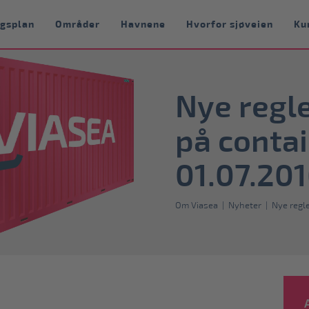
ngsplan
Områder
Havnene
Hvorfor sjøveien
Ku
Nye regl
på contai
01.07.20
Om Viasea
|
Nyheter
|
Nye regle