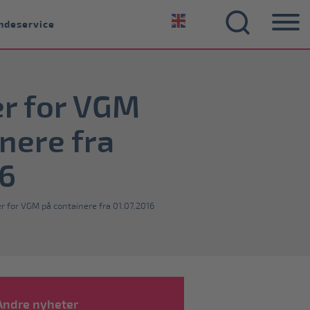
ndeservice
er for VGM
nere fra
16
r for VGM på containere fra 01.07.2016
Andre nyheter