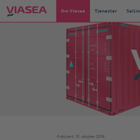
Om Viasea
Tjenester
Seili
Publisert: 10. oktober 2016