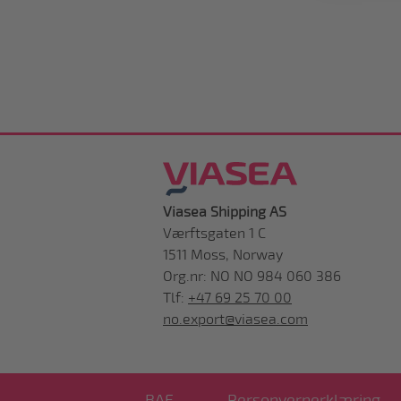
Viasea Shipping AS
Værftsgaten 1 C
1511 Moss, Norway
Org.nr: NO NO 984 060 386
Tlf:
+47 69 25 70 00
no.export@viasea.com
BAF
Personvernerklæring