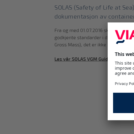
SOLAS (Safety of Life at Sea
dokumentasjon av containerv
Fra og med 01.07.2016 skal alle contai
godkjente standarder i det enkelte l
Gross Mass), det er ikke lenger muli
Les vår SOLAS VGM Guide her