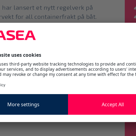
) har lansert et nytt regelverk på
ekt for all containerfrakt på båt.
nere, inklusivt alt innhold veies i henhold til
and. Vekten skal være bekreftet (VGM - Verified
g å estimere vekten.