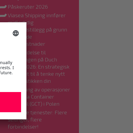
Påskeruter 2026
Viasea Shipping innfører
midlertidig
kostnadstillegg på grunn
av økende
driftskostnader
Forberedelse til
veiprisingen på Duch
Road i 2026: En strategisk
mulighet til å tenke nytt
om logistikken din
Overføring av operasjoner
til Gdynia Container
Terminal (GCT) i Polen
Utvidede tjenester: Flere
seilinger, flere
forbindelser!