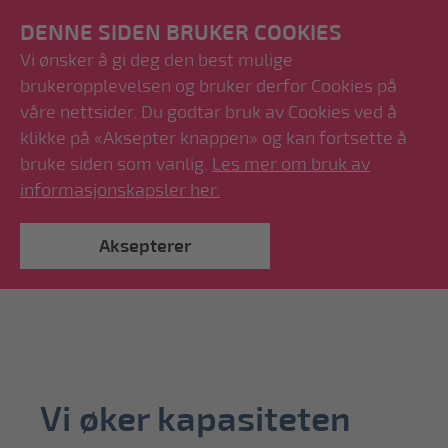
DENNE SIDEN BRUKER COOKIES
Vi ønsker å gi deg den best mulige
brukeropplevelsen og bruker derfor Cookies på
våre nettsider. Du godtar bruk av Cookies ved å
klikke på «Aksepter knappen» og kan fortsette å
bruke siden som vanlig.
Les mer om bruk av
informasjonskapsler her.
Aksepterer
Vi øker kapasiteten