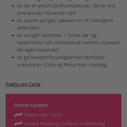
du tar et aktivt samfunnsansvar, det er bra,
dine kunder forventer det!
du sparer penger, sjøveien er et rimeligere
alternativ
du unngår lastebiler i "losse-kø" og
bestemmer når containerne hentes, tilpasset
din egen kapasitet
du gir kunden forutsigbarhet ved faste
ankomster i Oslo og Moss hver mandag
Fakta om Carla
Andre nyheter
Påskeruter 2026
Viasea Shipping innfører midlertidig