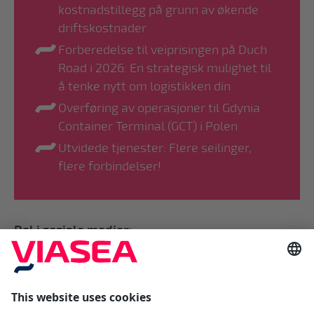
kostnadstillegg på grunn av økende
driftskostnader
Forberedelse til veiprisingen på Duch
Road i 2026: En strategisk mulighet til
å tenke nytt om logistikken din
Overføring av operasjoner til Gdynia
Container Terminal (GCT) i Polen
Utvidede tjenester: Flere seilinger,
flere forbindelser!
Del i sosiale medier: