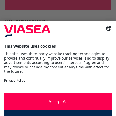
Del i sosiale medier:
Viasea Shipping AS
Værftsgata 1 C
1511 Moss
Østfold
Tlf:
+47 69 25 70 00
contact@viasea.com