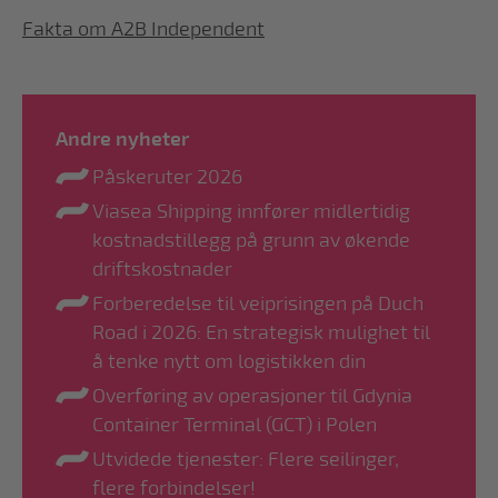
Fakta om A2B Independent
Andre nyheter
Påskeruter 2026
Viasea Shipping innfører midlertidig
kostnadstillegg på grunn av økende
driftskostnader
Forberedelse til veiprisingen på Duch
Road i 2026: En strategisk mulighet til
å tenke nytt om logistikken din
Overføring av operasjoner til Gdynia
Container Terminal (GCT) i Polen
Utvidede tjenester: Flere seilinger,
flere forbindelser!