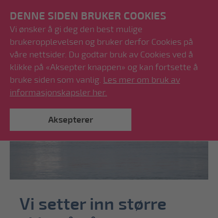
DENNE SIDEN BRUKER COOKIES
Vi ønsker å gi deg den best mulige
brukeropplevelsen og bruker derfor Cookies på
våre nettsider. Du godtar bruk av Cookies ved å
klikke på «Aksepter knappen» og kan fortsette å
bruke siden som vanlig.
Les mer om bruk av
informasjonskapsler her.
Aksepterer
Vi setter inn større