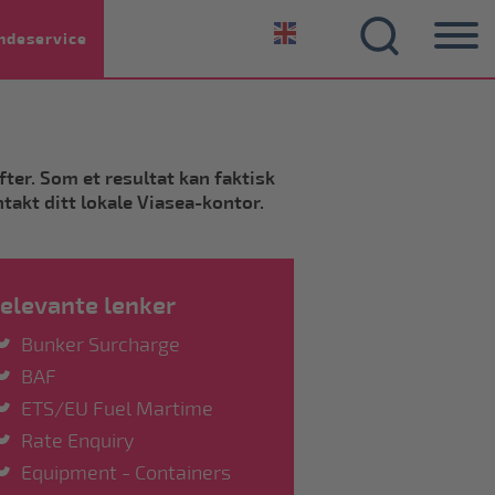
ndeservice
fter. Som et resultat kan faktisk
takt ditt lokale Viasea-kontor.
elevante lenker
Bunker Surcharge
BAF
ETS/EU Fuel Martime
Rate Enquiry
Equipment - Containers