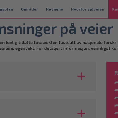
ngsplan
Områder
Havnene
Hvorfor sjøveien
Ku
nsninger på veier
 lovlig tillatte totalvekten fastsatt av nasjonale forskri
ebilens egenvekt. For detaljert informasjon, vennligst kon
R