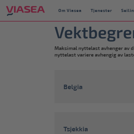
Om Viasea
Tjenester
Seili
Vektbegre
Maksimal nyttelast avhenger av den
nyttelast variere avhengig av last
Belgia
Tsjekkia