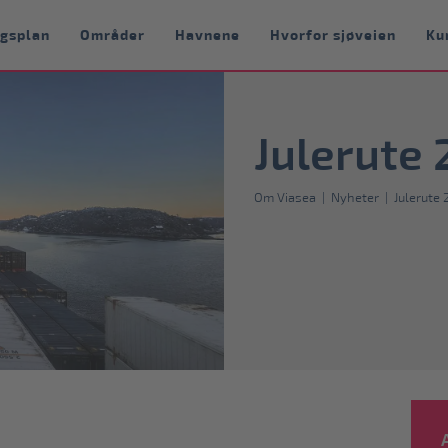
ngsplan
Områder
Havnene
Hvorfor sjøveien
Ku
Julerute
Om Viasea
|
Nyheter
|
Julerute 