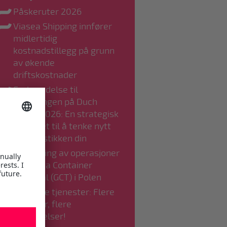
Påskeruter 2026
Viasea Shipping innfører
midlertidig
kostnadstillegg på grunn
av økende
driftskostnader
Forberedelse til
veiprisingen på Duch
Road i 2026: En strategisk
mulighet til å tenke nytt
om logistikken din
Overføring av operasjoner
til Gdynia Container
Terminal (GCT) i Polen
Utvidede tjenester: Flere
seilinger, flere
forbindelser!