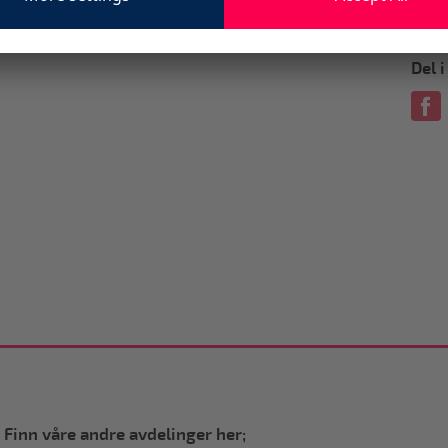
Del 
Finn våre andre avdelinger her;