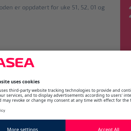
ioden er oppdatert for uke 51, 52, 01 og
lgende dager er stengt: