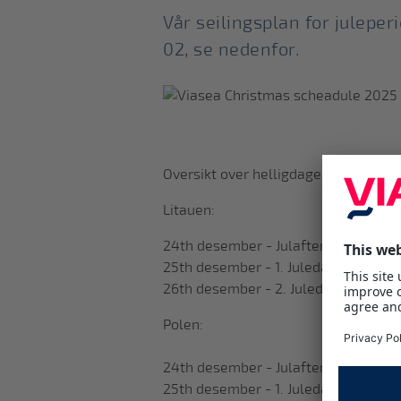
Vår seilingsplan for juleper
02, se nedenfor.
Oversikt over helligdager i julen, fø
Litauen:
24th desember - Julaften
25th desember - 1. Juledag
26th desember - 2. Juledag
Polen:
24th desember - Julaften
25th desember - 1. Juledag