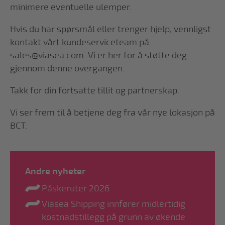
minimere eventuelle ulemper.
Hvis du har spørsmål eller trenger hjelp, vennligst
kontakt vårt kundeserviceteam på
sales@viasea.com. Vi er her for å støtte deg
gjennom denne overgangen.
Takk for din fortsatte tillit og partnerskap.
Vi ser frem til å betjene deg fra vår nye lokasjon på
BCT.
Andre nyheter
Påskeruter 2026
Viasea Shipping innfører midlertidig
kostnadstillegg på grunn av økende