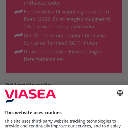
driftskostnader
Forberedelse til veiprisingen på Duch
Road i 2026: En strategisk mulighet til
å tenke nytt om logistikken din
Overføring av operasjoner til Gdynia
Container Terminal (GCT) i Polen
Utvidede tjenester: Flere seilinger,
flere forbindelser!
Del i sosiale medier: