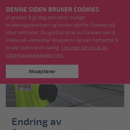
DENNE SIDEN BRUKER COOKIES
Vi ønsker å gi deg den best mulige
brukeropplevelsen og bruker derfor Cookies på
våre nettsider. Du godtar bruk av Cookies ved å
klikke på «Aksepter knappen» og kan fortsette å
bruke siden som vanlig.
Les mer om bruk av
informasjonskapsler her.
Aksepterer
Endring av