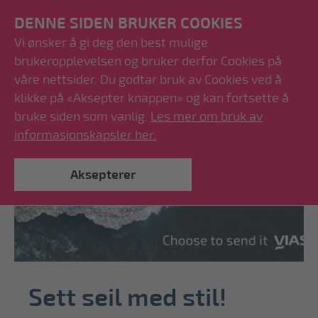
DENNE SIDEN BRUKER COOKIES
Vi ønsker å gi deg den best mulige
brukeropplevelsen og bruker derfor Cookies på
våre nettsider. Du godtar bruk av Cookies ved å
klikke på «Aksepter knappen» og kan fortsette å
bruke siden som vanlig.
Les mer om bruk av
informasjonskapsler her.
Aksepterer
Sett seil med stil!