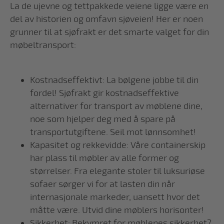
La de ujevne og tettpakkede veiene ligge være en
del av historien og omfavn sjøveien! Her er noen
grunner til at sjøfrakt er det smarte valget for din
møbeltransport:
Kostnadseffektivt: La bølgene jobbe til din
fordel! Sjøfrakt gir kostnadseffektive
alternativer for transport av møblene dine,
noe som hjelper deg med å spare på
transportutgiftene. Seil mot lønnsomhet!
Kapasitet og rekkevidde: Våre containerskip
har plass til møbler av alle former og
størrelser. Fra elegante stoler til luksuriøse
sofaer sørger vi for at lasten din når
internasjonale markeder, uansett hvor det
måtte være. Utvid dine møblers horisonter!
Sikkerhet: Bekymret for møblenes sikkerhet?