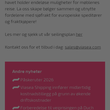
havet holder endeløse muligheter for møblenes
reise. La oss skape bølger sammen og utnytte
fordelene med sjøfrakt for europeiske speditører
og fraktkjøpere!
Les mer og sjekk ut vår seilingsplan
her
Kontakt oss for et tilbud i dag:
sales@viasea.com
Andre nyheter
Påskeruter 2026
Viasea Shipping innfører midlertidig
kostnadstillegg på grunn av økende
driftskostnader
Forberedelse til veiprisingen på Duch