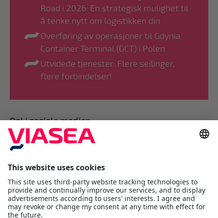
Road i 2026: En strategisk mulighet til
å tenke nytt om logistikken din
Overføring av operasjoner til Gdynia
Container Terminal (GCT) i Polen
Utvidede tjenester: Flere seilinger,
flere forbindelser!
Del i sosiale medier:
Viasea Shipping AS
Værftsgata 1 C