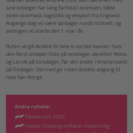
Teamet ledes av Andrew Ellis, som sammen med
sine kolleger har lang fartstid i bransjen, både
innen shortsea, logistikk og eksport fra England.
Avgangs dag vil være lørdager rundt midnatt, og
seilingen vil starte den 1. mai i år.
Ruten vil gå direkte til hele 4 norske havner; hvor
den først anløper Oslo på onsdager, deretter Moss
og Larvik på torsdager, før den ender i Kristiansand
på fredager. Dermed gir ruten direkte adgang til
hele Sør-Norge.
Andre nyheter
Påskeruter 2026
Viasea Shipping innfører midlertidig