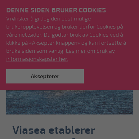
DENNE SIDEN BRUKER COOKIES
Vi ønsker å gi deg den best mulige
brukeropplevelsen og bruker derfor Cookies på
våre nettsider. Du godtar bruk av Cookies ved å
klikke på «Aksepter knappen» og kan fortsette å
bruke siden som vanlig.
Les mer om bruk av
informasjonskapsler her.
Aksepterer
Viasea etablerer