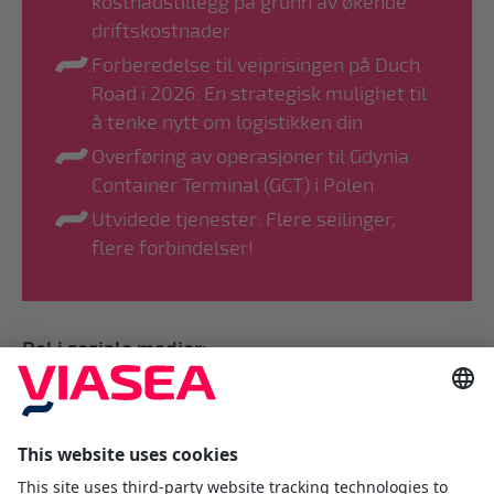
kostnadstillegg på grunn av økende
driftskostnader
Forberedelse til veiprisingen på Duch
Road i 2026: En strategisk mulighet til
å tenke nytt om logistikken din
Overføring av operasjoner til Gdynia
Container Terminal (GCT) i Polen
Utvidede tjenester: Flere seilinger,
flere forbindelser!
Del i sosiale medier: