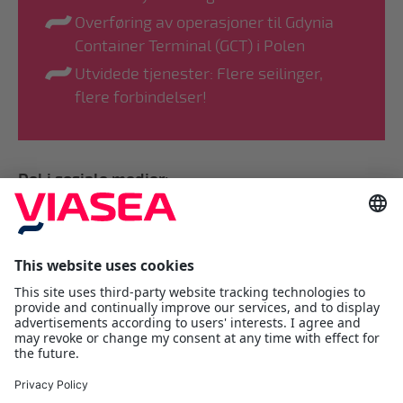
Overføring av operasjoner til Gdynia
Container Terminal (GCT) i Polen
Utvidede tjenester: Flere seilinger,
flere forbindelser!
Del i sosiale medier:
Viasea Shipping AS
Værftsgata 1 C
1511 Moss