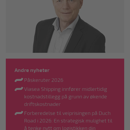
Andre nyheter
Påskeruter 2026
Viasea Shipping innfører midlertidig
kostnadstillegg på grunn av økende
driftskostnader
Forberedelse til veiprisingen på Duch
Road i 2026: En strategisk mulighet til
å tenke nytt om logistikken din