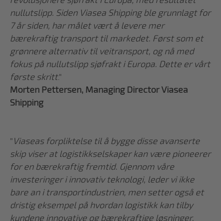
revolusjonere sjøfrakt i Europa, med resultatet
nullutslipp. Siden Viasea Shipping ble grunnlagt for
7 år siden, har målet vært å levere mer
bærekraftig transport til markedet. Først som et
grønnere alternativ til veitransport, og nå med
fokus på nullutslipp sjøfrakt i Europa. Dette er vårt
første skritt
."
Morten Pettersen, Managing Director Viasea
Shipping
"
Viaseas forpliktelse til å bygge disse avanserte
skip viser at logistikkselskaper kan være pioneerer
for en bærekraftig fremtid. Gjennom våre
investeringer i innovativ teknologi, leder vi ikke
bare an i transportindustrien, men setter også et
dristig eksempel på hvordan
logistikk
kan tilby
kundene innovative og bærekraftige løsninger,