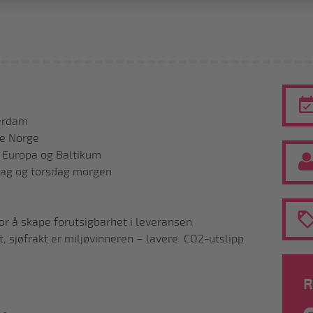
terdam
ele Norge
i Europa og Baltikum
dag og torsdag morgen
r å skape forutsigbarhet i leveransen
et, sjøfrakt er miljøvinneren – lavere CO2-utslipp
R