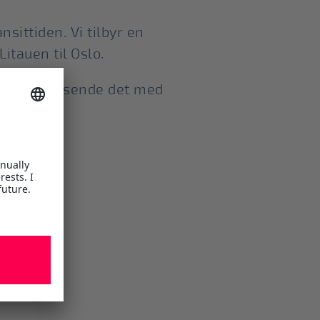
sittiden. Vi tilbyr en
Litauen til Oslo.
vt – Velg å sende det med
ene i