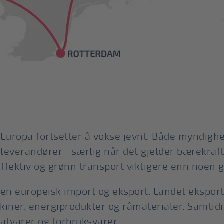
ropa fortsetter å vokse jevnt. Både myndighet
ikkleverandører—særlig når det gjelder bærekraf
effektiv og grønn transport viktigere enn noen 
en europeisk import og eksport. Landet eksport
kiner, energiprodukter og råmaterialer. Samtidi
matvarer og forbruksvarer.