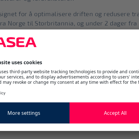
ignet for å optimalisere driften og redusere tran
ra Norge til Storbritannia, og under 2 dager fra 
g å redusere utslipp. - Velg å sende det effekti
e "sjøveien" med fast seilingsplan mellom havn
redrikstad, Larvik og Kristiansand
.