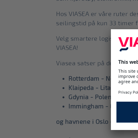
Hos VIASEA er våre ruter des
seilingstid på kun 33 timer f
Velg smartere logistikk. Vel
VIASEA!
Viasea satser på den grønn
Rotterdam - Nederland
Klaipeda - Litauen
Gdynia - Polen
Immingham - England
og havnene i Oslo – Moss, F