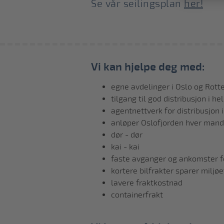
Se vår seilingsplan
her!
Vi kan hjelpe deg med:
egne avdelinger i Oslo og Rot
tilgang til god distribusjon i h
agentnettverk for distribusjon 
anløper Oslofjorden hver man
dør - dør
kai - kai
faste avganger og ankomster fo
kortere bilfrakter sparer miljø
lavere fraktkostnad
containerfrakt