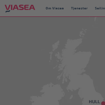
Om Viasea
Tjenester
Seili