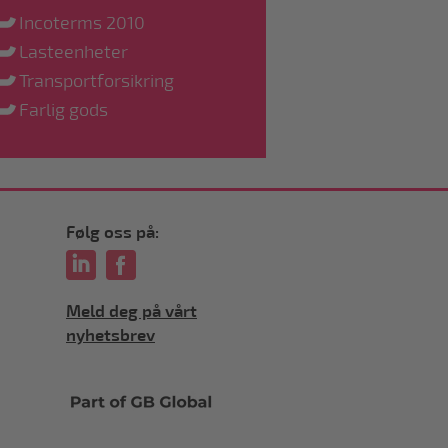
Incoterms 2010
Lasteenheter
Transportforsikring
Farlig gods
Følg oss på:
Meld deg på vårt
nyhetsbrev