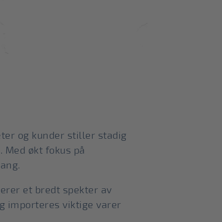
er og kunder stiller stadig
t. Med økt fokus på
gang.
erer et bredt spekter av
g importeres viktige varer