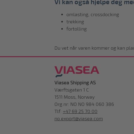
Vi kan også hjelpe deg me
omlasting, crossdocking
trekking
fortolling
Du vet når varen kommer og kan plan
Viasea Shipping AS
Værftsgaten 1 C
1511 Moss, Norway
Org.nr: NO NO 984 060 386
Tlf:
+47 69 25 70 00
no.export@viasea.com